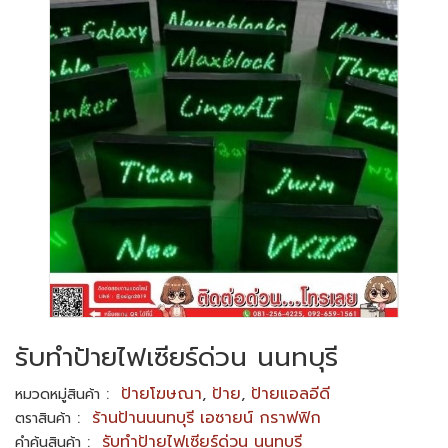
รับทำป้ายไฟเซียร์ด่วน นนทบุรี
:
ป้ายโฆษณา
,
ป้าย
,
ป้ายแอลอีดี
หมวดหมู่สินค้า
:
ร้านป้านนนทบุรี เอซายน์ กราฟฟิก
ตราสินค้า
:
รับทำป้ายไฟเซียร์ด่วน นนทบุรี
คำค้นสินค้า